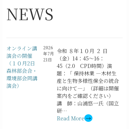
NEWS
オンライン講
2026
令和 ８年１０月 ２ 日
年7月
演会の開催
（金）14：45～16：
21日
（１０月2日
45（2.0 CPD時間）演
森林部会合・
題：「 保持林業 ―木材生
環境部会同講
産と生物多様性保全の統合
演会）
に向けて―」（詳細は開催
案内をご確認ください）
講 師：山浦悠一氏（国立
研…
Read More
→