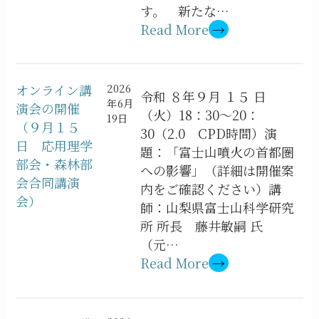
す。 新たな…
Read More
→
オンライン講
2026
令和 ８年９月 １５ 日
年6月
演会の開催
（火）18：30～20：
19日
（９月１５
30（2.0 CPD時間）演
日 応用理学
題：「富士山噴火の首都圏
部会・森林部
への影響」（詳細は開催案
会合同講演
内をご確認ください）講
会）
師：山梨県富士山科学研究
所 所長 藤井敏嗣 氏
（元…
Read More
→