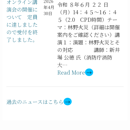
オンライン講
2026
令和 ８年６月 ２２ 日
年4月
演会の開催に
（月）14：４５～1６：４
30日
ついて 定員
５（2.0 CPD時間）テー
に達しました
マ：林野火災（詳細は開催
ので受付を終
案内をご確認ください）講
了しました。
演１：演題：林野火災とそ
の対応 講師：新井
場 公徳 氏（消防庁消防
大…
Read More
→
過去のニュースはこちら
→