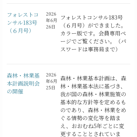
フォレストコ
2026
フォレストコンサル183号
年6月
ンサル183号
（６月号）ができました。
26日
（６月号）
カラー版です。会員専用ペ
ージでご覧ください。（パ
スワードは事務局まで）
森林・林業基
2026
森林・林業基本計画は、森
年6月
本計画説明会
林・林業基本法に基づき、
25日
の開催
我が国の森林・林業施策の
基本的な方針等を定めるも
のであり、森林・林業をめ
ぐる情勢の変化等を踏ま
え、おおむね5年ごとに変
更することとされていま