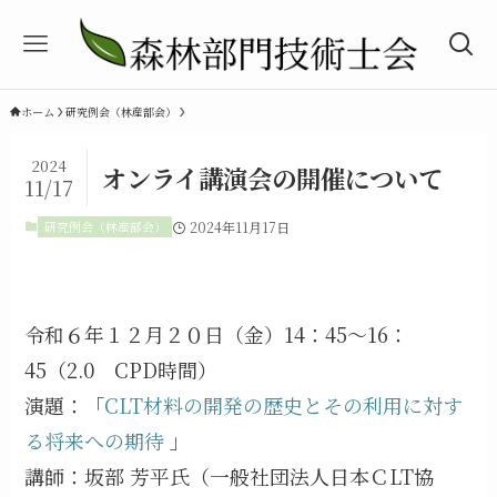
ホーム
研究例会（林産部会）
2024
オンライ講演会の開催について
11/17
研究例会（林産部会）
2024年11月17日
令和６年１２月２０日（金）14：45～16：
45（2.0 CPD時間）
演題：「
CLT材料の開発の歴史とその利用に対す
る将来への期待
」
講師：坂部 芳平氏（一般社団法人日本ＣLT協