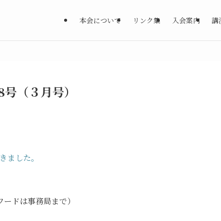
本会について
リンク集
入会案内
講
78号（３月号）
できました。
ワードは事務局まで）