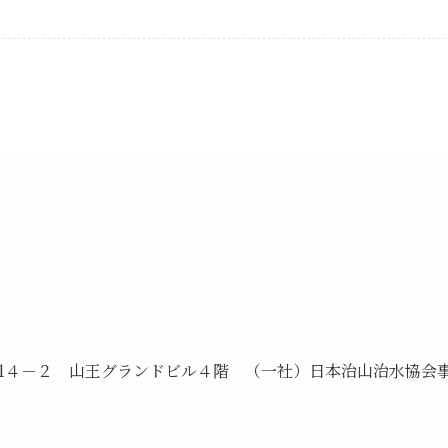
1
４－
２ 山王グランドビル４階 （一社）日本治山治水協会